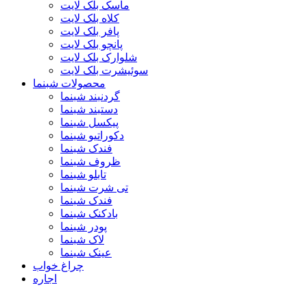
ماسک بلک لایت
کلاه بلک لایت
پافر بلک لایت
پانچو بلک لایت
شلوارک بلک لایت
سوئیشرت بلک لایت
محصولات شبنما
گردنبند شبنما
دستبند شبنما
پیکسل شبنما
دکوراتیو شبنما
فندک شبنما
ظروف شبنما
تابلو شبنما
تی شرت شبنما
فندک شبنما
بادکنک شبنما
پودر شبنما
لاک شبنما
عینک شبنما
چراغ خواب
اجاره