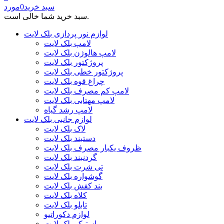
سبد خرید
0
مورد
سبد خرید شما خالی است.
لوازم نور پردازی بلک لایت
لامپ بلک لایت
لامپ هالوژن بلک لایت
پروژکتور بلک لایت
پروژکتور خطی بلک لایت
چراغ قوه بلک لایت
لامپ کم مصرف بلک لایت
لامپ مهتابی بلک لایت
لامپ رشد گیاه
لوازم جانبی بلک لایت
لاک بلک لایت
دستبند بلک لایت
ظروف یکبار مصرف بلک لایت
گردنبند بلک لایت
تی شرت بلک لایت
گوشواره بلک لایت
بند کفش بلک لایت
کلاه بلک لایت
تابلو بلک لایت
لوازم دکوراتیو
استیکر بلک لایت