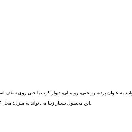
این محصول بسیار زیبا می تواند به منزل؛ محل کار و محیط هایی ماننده کافه و گیم نت و... زیبایی بسیار زیادی ببخشد.