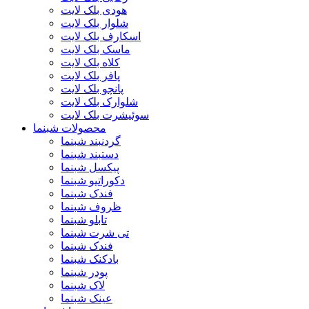
هودی بلک لایت
شلوار بلک لایت
اسکارف بلک لایت
ماسک بلک لایت
کلاه بلک لایت
پافر بلک لایت
پانچو بلک لایت
شلوارک بلک لایت
سوئیشرت بلک لایت
محصولات شبنما
گردنبند شبنما
دستبند شبنما
پیکسل شبنما
دکوراتیو شبنما
فندک شبنما
ظروف شبنما
تابلو شبنما
تی شرت شبنما
فندک شبنما
بادکنک شبنما
پودر شبنما
لاک شبنما
عینک شبنما