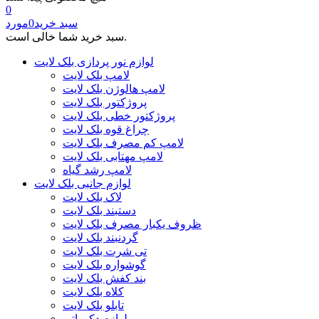
0
سبد خرید
0
مورد
سبد خرید شما خالی است.
لوازم نور پردازی بلک لایت
لامپ بلک لایت
لامپ هالوژن بلک لایت
پروژکتور بلک لایت
پروژکتور خطی بلک لایت
چراغ قوه بلک لایت
لامپ کم مصرف بلک لایت
لامپ مهتابی بلک لایت
لامپ رشد گیاه
لوازم جانبی بلک لایت
لاک بلک لایت
دستبند بلک لایت
ظروف یکبار مصرف بلک لایت
گردنبند بلک لایت
تی شرت بلک لایت
گوشواره بلک لایت
بند کفش بلک لایت
کلاه بلک لایت
تابلو بلک لایت
لوازم دکوراتیو