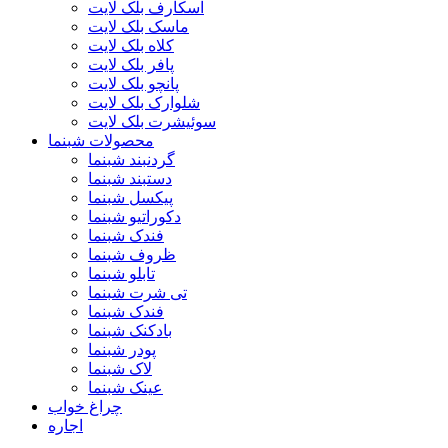
اسکارف بلک لایت
ماسک بلک لایت
کلاه بلک لایت
پافر بلک لایت
پانچو بلک لایت
شلوارک بلک لایت
سوئیشرت بلک لایت
محصولات شبنما
گردنبند شبنما
دستبند شبنما
پیکسل شبنما
دکوراتیو شبنما
فندک شبنما
ظروف شبنما
تابلو شبنما
تی شرت شبنما
فندک شبنما
بادکنک شبنما
پودر شبنما
لاک شبنما
عینک شبنما
چراغ خواب
اجاره