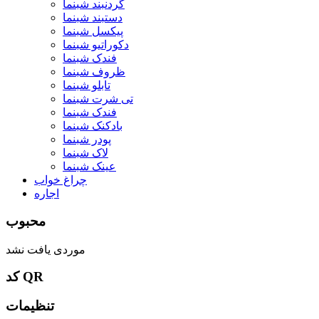
گردنبند شبنما
دستبند شبنما
پیکسل شبنما
دکوراتیو شبنما
فندک شبنما
ظروف شبنما
تابلو شبنما
تی شرت شبنما
فندک شبنما
بادکنک شبنما
پودر شبنما
لاک شبنما
عینک شبنما
چراغ خواب
اجاره
محبوب
موردی یافت نشد
کد QR
تنظیمات