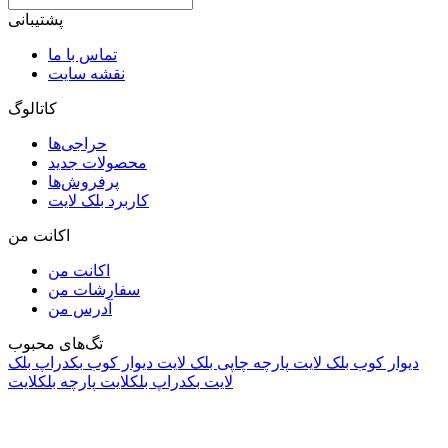
پشتیبانی
تماس با ما
نقشه سایت
کاتالوگ
حراجی‌ها
محصولات جدید
پرفروش‌ها
کاربرد بلک لایت
اکانت من
اکانت من
سفارشات من
آدرس من
تگ‌های محبوب
دیوار کوب بلک لایت
پارچه چاپی بلک لایت
دیوار کوب
بکدراپ بلک
لایت
بکدراپ بلکلایت
پارچه بلکلایت
راه های ارتباطی
آدرس: تهران، اقدسیه، بزرگراه ارتش، بلوار مژدی، بلوار وثوق،