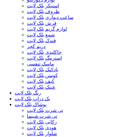
استیکر بلک لایت
ظروف بلک لایت
ساعت دیواری بلک لایت
فرش بلک لایت
لوازم گریم بلک لایت
شمع بلک لایت
فندک بلک لایت
دریم کچر
جاکلیدی بلک لایت
استرینگ بلک لایت
ماسک تنفسی
بادکنک بلک لایت
کوسن بلک لایت
کیف بلک لایت
عینک بلک لایت
رنگ بلک لایت
بک دراپ بلک لایت
پوشاک بلک لایت
تی شرت بلک لایت
تی شرت شبنما
رکابی بلک لایت
هودی بلک لایت
شلوار بلک لایت