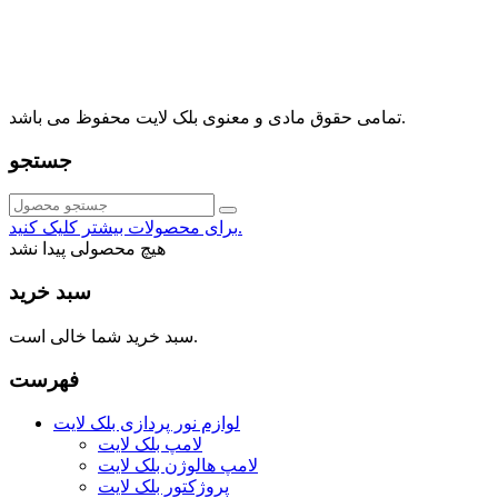
⁩⁧مجتمع آمال⁩، طبقه اول، واحد16، فروشگاه بلک لایت
info@blacklight.ir
021-88091518
تمامی حقوق مادی و معنوی بلک لایت محفوظ می باشد.
جستجو
برای محصولات بیشتر کلیک کنید.
هیچ محصولی پیدا نشد
سبد خرید
سبد خرید شما خالی است.
فهرست
لوازم نور پردازی بلک لایت
لامپ بلک لایت
لامپ هالوژن بلک لایت
پروژکتور بلک لایت