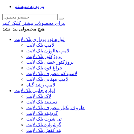
ورود به سیستم
برای محصولات بیشتر کلیک کنید.
هیچ محصولی پیدا نشد
لوازم نور پردازی بلک لایت
لامپ بلک لایت
لامپ هالوژن بلک لایت
پروژکتور بلک لایت
پروژکتور خطی بلک لایت
چراغ قوه بلک لایت
لامپ کم مصرف بلک لایت
لامپ مهتابی بلک لایت
لامپ رشد گیاه
لوازم جانبی بلک لایت
لاک بلک لایت
دستبند بلک لایت
ظروف یکبار مصرف بلک لایت
گردنبند بلک لایت
تی شرت بلک لایت
گوشواره بلک لایت
بند کفش بلک لایت