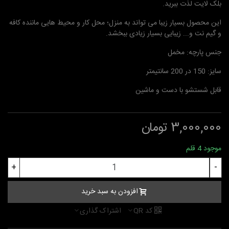
بلک لایت لذت ببرید.
این محصول بسیار زیبا می تواند به منزل؛ محل کار و محیط هایی ماننده کافه
و گیم نت و... زیبایی بسیار زیادی ببخشد.
جنس پارچه: مخمل
سایز: 150 در 200 سانتیمتر
قابل شستشو با دست و ماشین
3,000,000 تومان
موجود
4 قلم
+
-
افزودن به سبد خرید
کد QR
اشتراک گذاری