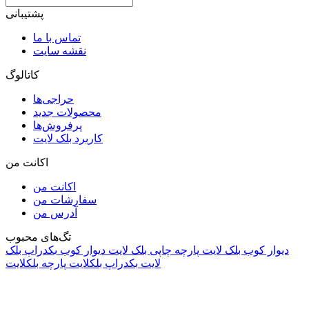
پشتیبانی
تماس با ما
نقشه سایت
کاتالوگ
حراجی‌ها
محصولات جدید
پرفروش‌ها
کاربرد بلک لایت
اکانت من
اکانت من
سفارشات من
آدرس من
تگ‌های محبوب
دیوار کوب بلک لایت
پارچه چاپی بلک لایت
دیوار کوب
بکدراپ بلک
لایت
بکدراپ بلکلایت
پارچه بلکلایت
راه های ارتباطی
آدرس: تهران، اقدسیه، بزرگراه ارتش، بلوار مژدی، بلوار وثوق،