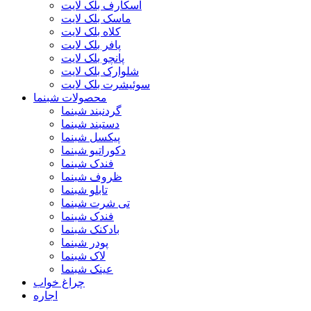
اسکارف بلک لایت
ماسک بلک لایت
کلاه بلک لایت
پافر بلک لایت
پانچو بلک لایت
شلوارک بلک لایت
سوئیشرت بلک لایت
محصولات شبنما
گردنبند شبنما
دستبند شبنما
پیکسل شبنما
دکوراتیو شبنما
فندک شبنما
ظروف شبنما
تابلو شبنما
تی شرت شبنما
فندک شبنما
بادکنک شبنما
پودر شبنما
لاک شبنما
عینک شبنما
چراغ خواب
اجاره