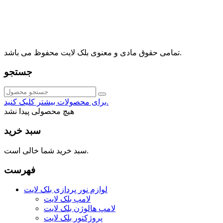
⁩⁧مجتمع آمال⁩، طبقه اول، واحد16، فروشگاه بلک لایت
info@blacklight.ir
021-88091518
تمامی حقوق مادی و معنوی بلک لایت محفوظ می باشد.
جستجو
برای محصولات بیشتر کلیک کنید.
هیچ محصولی پیدا نشد
سبد خرید
سبد خرید شما خالی است.
فهرست
لوازم نور پردازی بلک لایت
لامپ بلک لایت
لامپ هالوژن بلک لایت
پروژکتور بلک لایت