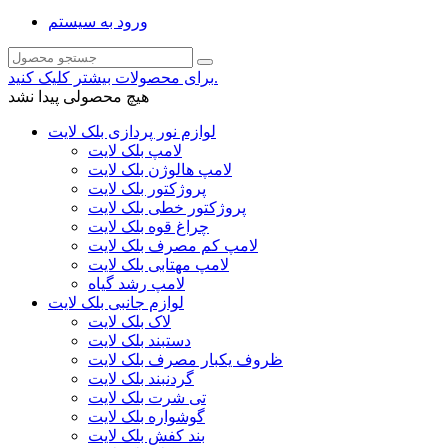
ورود به سیستم
برای محصولات بیشتر کلیک کنید.
هیچ محصولی پیدا نشد
لوازم نور پردازی بلک لایت
لامپ بلک لایت
لامپ هالوژن بلک لایت
پروژکتور بلک لایت
پروژکتور خطی بلک لایت
چراغ قوه بلک لایت
لامپ کم مصرف بلک لایت
لامپ مهتابی بلک لایت
لامپ رشد گیاه
لوازم جانبی بلک لایت
لاک بلک لایت
دستبند بلک لایت
ظروف یکبار مصرف بلک لایت
گردنبند بلک لایت
تی شرت بلک لایت
گوشواره بلک لایت
بند کفش بلک لایت