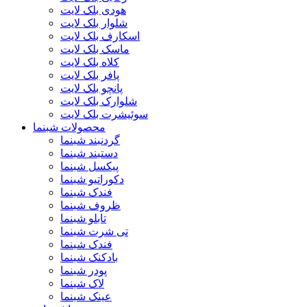
هودی بلک لایت
شلوار بلک لایت
اسکارف بلک لایت
ماسک بلک لایت
کلاه بلک لایت
پافر بلک لایت
پانچو بلک لایت
شلوارک بلک لایت
سوئیشرت بلک لایت
محصولات شبنما
گردنبند شبنما
دستبند شبنما
پیکسل شبنما
دکوراتیو شبنما
فندک شبنما
ظروف شبنما
تابلو شبنما
تی شرت شبنما
فندک شبنما
بادکنک شبنما
پودر شبنما
لاک شبنما
عینک شبنما