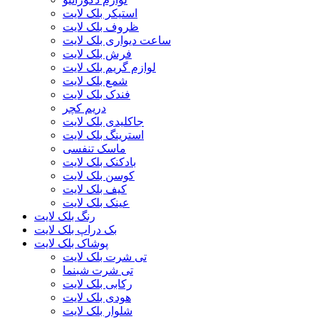
استیکر بلک لایت
ظروف بلک لایت
ساعت دیواری بلک لایت
فرش بلک لایت
لوازم گریم بلک لایت
شمع بلک لایت
فندک بلک لایت
دریم کچر
جاکلیدی بلک لایت
استرینگ بلک لایت
ماسک تنفسی
بادکنک بلک لایت
کوسن بلک لایت
کیف بلک لایت
عینک بلک لایت
رنگ بلک لایت
بک دراپ بلک لایت
پوشاک بلک لایت
تی شرت بلک لایت
تی شرت شبنما
رکابی بلک لایت
هودی بلک لایت
شلوار بلک لایت