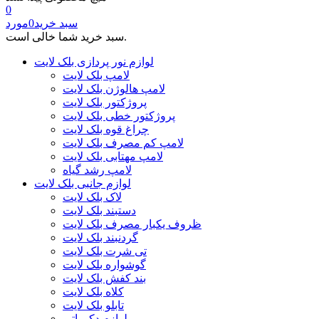
0
سبد خرید
0
مورد
سبد خرید شما خالی است.
لوازم نور پردازی بلک لایت
لامپ بلک لایت
لامپ هالوژن بلک لایت
پروژکتور بلک لایت
پروژکتور خطی بلک لایت
چراغ قوه بلک لایت
لامپ کم مصرف بلک لایت
لامپ مهتابی بلک لایت
لامپ رشد گیاه
لوازم جانبی بلک لایت
لاک بلک لایت
دستبند بلک لایت
ظروف یکبار مصرف بلک لایت
گردنبند بلک لایت
تی شرت بلک لایت
گوشواره بلک لایت
بند کفش بلک لایت
کلاه بلک لایت
تابلو بلک لایت
لوازم دکوراتیو