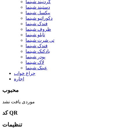
گردنبند شبنما
دستبند شبنما
پیکسل شبنما
دکوراتیو شبنما
فندک شبنما
ظروف شبنما
تابلو شبنما
تی شرت شبنما
فندک شبنما
بادکنک شبنما
پودر شبنما
لاک شبنما
عینک شبنما
چراغ خواب
اجاره
محبوب
موردی یافت نشد
کد QR
تنظیمات