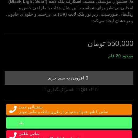
ها، فستیوال موسیقی هستید،
اسکارف بلک لایت (Black Light Scarf)
انتخابی بی‌نظیر برای شماست. این شال جذاب با طراحی خاص و
رنگ‌های فلورسنت، زیر نور
بلک لایت (UV)
می‌درخشد و جلوه‌ای جادویی
و درخشان ایجاد می‌کند.
550,000 تومان
موجود
20 قلم
افزودن به سبد خرید
کد QR
اشتراک گذاری
پشتیبانی جدید
تماس با تلفن همراه پشتیبانی از طریق پیامک و تماس صوتی
بله
تماس تلفنی