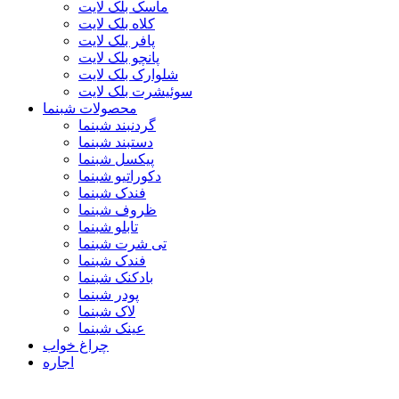
ماسک بلک لایت
کلاه بلک لایت
پافر بلک لایت
پانچو بلک لایت
شلوارک بلک لایت
سوئیشرت بلک لایت
محصولات شبنما
گردنبند شبنما
دستبند شبنما
پیکسل شبنما
دکوراتیو شبنما
فندک شبنما
ظروف شبنما
تابلو شبنما
تی شرت شبنما
فندک شبنما
بادکنک شبنما
پودر شبنما
لاک شبنما
عینک شبنما
چراغ خواب
اجاره