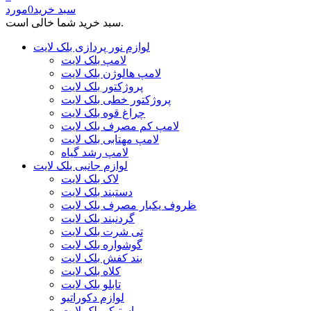
سبد خرید
0
مورد
سبد خرید شما خالی است.
لوازم نور پردازی بلک لایت
لامپ بلک لایت
لامپ هالوژن بلک لایت
پروژکتور بلک لایت
پروژکتور خطی بلک لایت
چراغ قوه بلک لایت
لامپ کم مصرف بلک لایت
لامپ مهتابی بلک لایت
لامپ رشد گیاه
لوازم جانبی بلک لایت
لاک بلک لایت
دستبند بلک لایت
ظروف یکبار مصرف بلک لایت
گردنبند بلک لایت
تی شرت بلک لایت
گوشواره بلک لایت
بند کفش بلک لایت
کلاه بلک لایت
تابلو بلک لایت
لوازم دکوراتیو
استیکر بلک لایت