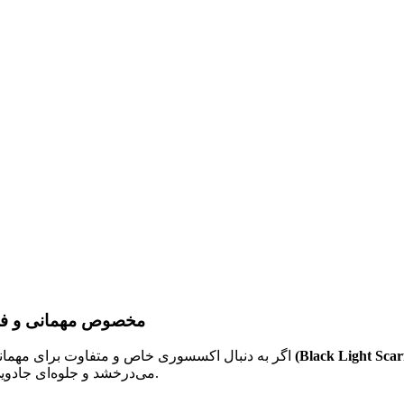
اسکارف بلک لایت | درخشان در نور بلک لایت UV مخصوص
ارف بلک لایت (Black Light Scarf)
اگر به دنبال اکسسوری خاص و متفاوت برای مهمانی
می‌درخشد و جلوه‌ای جادویی و درخشان ایجاد می‌کند.