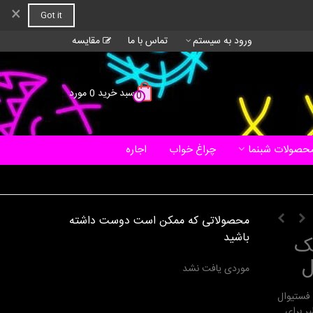
×
Got it
ورود به سیستم
تماس با ما
مقایسه
سبد خرید
0
مورد
0
حصولات شبنما
چراغ خواب
اجاره
محصولاتی که ممکن است دوست داشته
باشید
لک
موردی یافت نشد
 فستیوال
ر برای