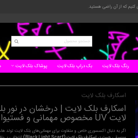
ی کنیم که از آن راضی هستید.
رنگ بلک لایت
بک دراپ بلک لایت
پوشاک بلک لایت
م
اسکارف بلک لایت
اسکارف بلک لایت | درخشان در نور ب
لایت UV مخصوص مهمانی و فستیوال
اگر به دنبال اکسسوری خاص و متفاوت برای مهمانی‌های بلک لایت تولد ها،
موسیقی هستید،
اسکارف بلک لایت (Black Light Scarf)
انتخابی بی‌نظی