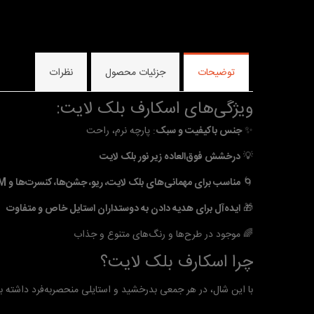
توضیحات
جزئیات محصول
نظرات
ویژگی‌های اسکارف بلک لایت:
✨
جنس باکیفیت و سبک
: پارچه نرم، راحت
💡
درخشش فوق‌العاده زیر نور بلک لایت
🌀
مناسب برای مهمانی‌های بلک لایت، ریو، جشن‌ها، کنسرت‌ها و EDM و...
🎁
ایده‌آل برای هدیه دادن به دوستداران استایل خاص و متفاوت
🌈 موجود در طرح‌ها و رنگ‌های متنوع و جذاب
چرا اسکارف بلک لایت؟
با این شال، در هر جمعی بدرخشید و استایلی منحصر‌به‌فرد داشته ب