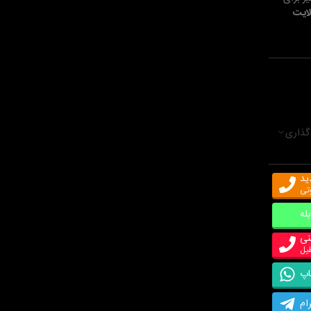
ایت
گذاری
ید
وتی
بله
نی
اپ
ام