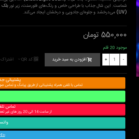
شماست. این شال جذاب با طراحی خاص و رنگ‌های فلورسنت، زیر نور
بلک ل
(UV)
می‌درخشد و جلوه‌ای جادویی و درخشان ایجاد می‌کند.
550,000 تومان
موجود
20 قلم
کد QR
اشتراک 
افزودن به سبد خرید
+
-
پشتیبانی جد
تماس با تلفن همراه پشتیبانی از طریق پیامک و تماس ص
تماس تلف
از ساعت 14 الی 20 روز های غیر تعطیل
واتس
تلگر